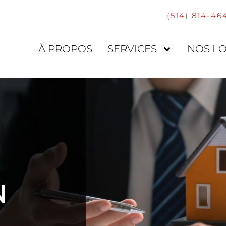
(514) 814-46
À PROPOS
SERVICES
NOS L
N