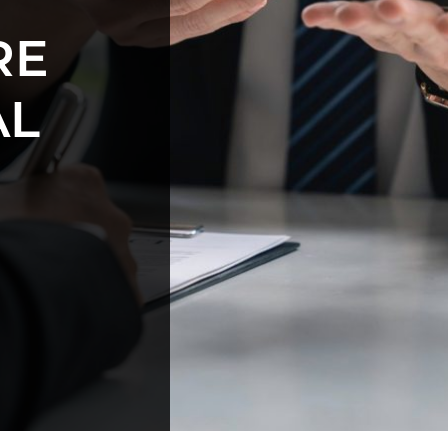
RE
AL