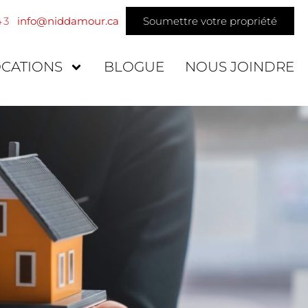
43
info@niddamour.ca
Soumettre votre propriété
OCATIONS
BLOGUE
NOUS JOINDRE