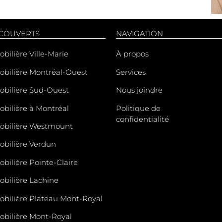
 COUVERTS
NAVIGATION
bilière Ville-Marie
À propos
bilière Montréal-Ouest
Services
obilière Sud-Ouest
Nous joindre
bilière à Montréal
Politique de
confidentialité
obilière Westmount
bilière Verdun
bilière Pointe-Claire
bilière Lachine
bilière Plateau Mont-Royal
bilière Mont-Royal